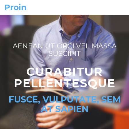
Proin
AENEAN UT ORCI VEL MASSA
SUSCIPIT
CURABITUR
PELLENTESQUE
FUSCE,
VULPUTATE,
SEM
AT SAPIEN